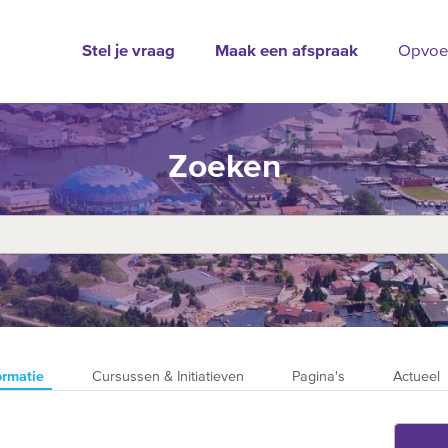
Stel je vraag
Maak een afspraak
Opvoe
Zoeken
ormatie
Cursussen & Initiatieven
Pagina's
Actueel