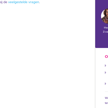
bij de
veelgestelde vragen
.
Ma
Zwa
O
We
te