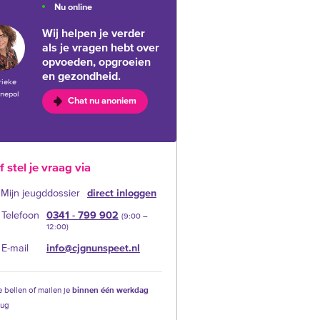
Nu online
Wij helpen je verder
als je vragen hebt over
opvoeden, opgroeien
en gezondheid.
rieke
nepol
Chat nu anoniem
f stel je vraag via
Mijn jeugddossier
direct inloggen
Telefoon
0341 - 799 902
(9:00 –‍
12:00)
E-mail
info@cjgnunspeet.nl
 bellen of mailen je
binnen één werkdag
rug