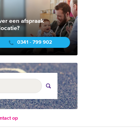
ver een afspraak
locatie?
0341 - 799 902
ntact op