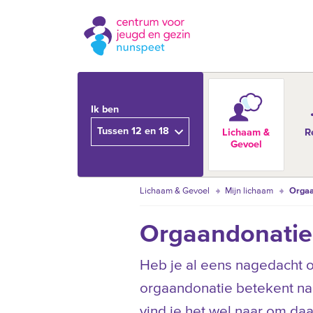
Ik ben
Tussen 12 en 18
Lichaam &
R
Gevoel
Lichaam & Gevoel
Mijn lichaam
Orgaa
Orgaandonatie
Heb je al eens nagedacht 
orgaandonatie betekent na
vind je het wel naar om da