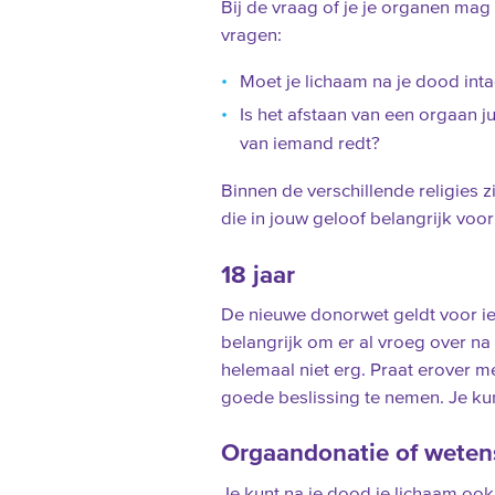
Bij de vraag of je je organen mag
vragen:
Moet je lichaam na je dood intac
Is het afstaan van een orgaan j
van iemand redt?
Binnen de verschillende religies
die in jouw geloof belangrijk voor 
18 jaar
De nieuwe donorwet geldt voor ie
belangrijk om er al vroeg over na 
helemaal niet erg. Praat erover m
goede beslissing te nemen. Je kun
Orgaandonatie of weten
Je kunt na je dood je lichaam ook