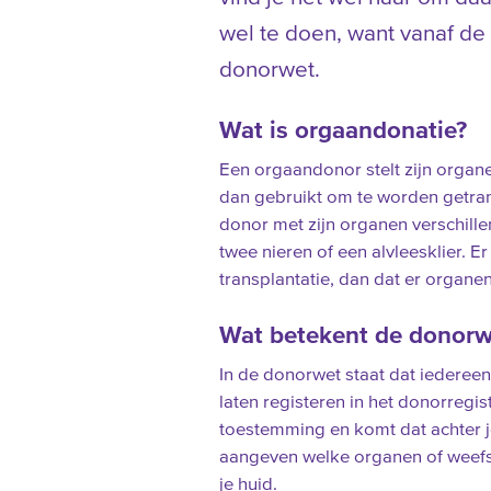
wel te doen, want vanaf d
donorwet.
Wat is orgaandonatie?
Een orgaandonor stelt zijn orga
dan gebruikt om te worden getra
donor met zijn organen verschill
twee nieren of een alvleesklier. E
transplantatie, dan dat er organe
Wat betekent de donorw
In de donorwet staat dat iedereen
laten registeren in het donorregi
toestemming en komt dat achter je
aangeven welke organen of weefsels
je huid.