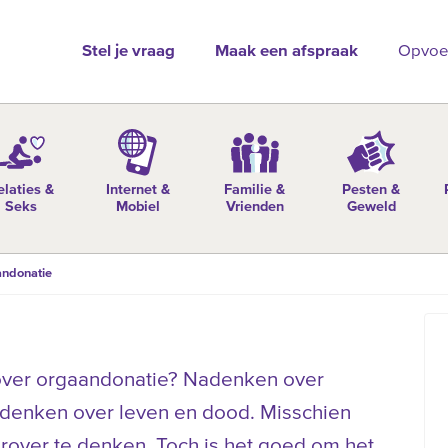
Stel je vraag
Maak een afspraak
Opvoe
elaties &
Internet &
Familie &
Pesten &
Seks
Mobiel
Vrienden
Geweld
ndonatie
over orgaandonatie? Nadenken over
denken over leven en dood. Misschien
arover te denken. Toch is het goed om het