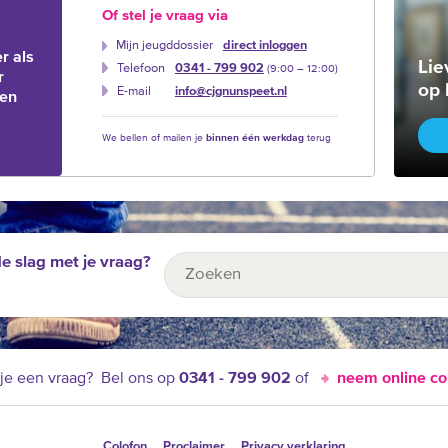
Of stel je vraag via
Mijn jeugddossier
direct inloggen
r als
Lie
Telefoon
0341 - 799 902
(9:00 –‍ 12:00)
r
op 
E-mail
info@cjgnunspeet.nl
ien
We bellen of mailen je
binnen één werkdag
terug
de slag met je vraag?
je een vraag?
Bel ons op
0341 - 799 902
of
neem online co
Colofon
Proclaimer
Privacy verklaring