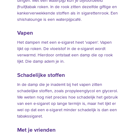
dingen. Met een waterpijp kun je bijvoorbeeld
(fruit)tabak roken. In de rook zitten dezelfde giftige en
kankerverwekkende stoffen als in sigarettenrook. Een
shishalounge is een waterpijpcafé.
Vapen
Het dampen met een e-sigaret heet 'vapen'. Vapen
lijkt op roken. De vloeistof in de e-sigaret wordt
verwarmd. Hierdoor ontstaat een damp die op rook
lijkt. Die damp adem je in.
Schadelijke stoffen
In de damp die je inademt bij het vapen zitten
schadelijke stoffen, zoals propyleenglycol en glycerol.
We weten nog niet precies hoe schadelijk het gebruik
van een e-sigaret op lange termijn is, maar het lijkt er
wel op dat een e-sigaret minder schadelijk is dan een
tabakssigaret.
Met je vrienden