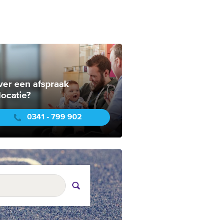
ver een afspraak
locatie?
0341 - 799 902