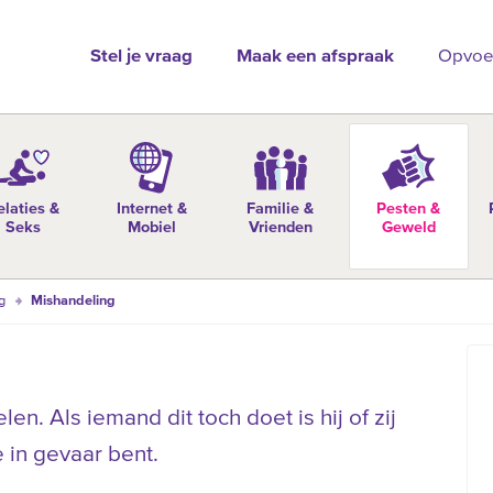
Stel je vraag
Maak een afspraak
Opvoe
elaties &
Internet &
Familie &
Pesten &
Seks
Mobiel
Vrienden
Geweld
g
Mishandeling
. Als iemand dit toch doet is hij of zij
je in gevaar bent.