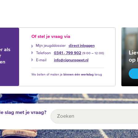
Of stel je vraag via
Mijn jeugddossier
direct inloggen
r als
Lie
Telefoon
0341 - 799 902
(9:00 –‍ 12:00)
r
op 
E-mail
info@cjgnunspeet.nl
ien
We bellen of mailen je
binnen één werkdag
terug
de slag met je vraag?