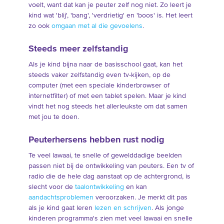
voelt, want dat kan je peuter zelf nog niet. Zo leert je
kind wat 'blij', 'bang', 'verdrietig' en 'boos' is. Het leert
zo ook
omgaan met al die gevoelens
.
Steeds meer zelfstandig
Als je kind bijna naar de basisschool gaat, kan het
steeds vaker zelfstandig even tv-kijken, op de
computer (met een speciale kinderbrowser of
internetfilter) of met een tablet spelen. Maar je kind
vindt het nog steeds het allerleukste om dat samen
met jou te doen.
Peuterhersens hebben rust nodig
Te veel lawaai, te snelle of gewelddadige beelden
passen niet bij de ontwikkeling van peuters. Een tv of
radio die de hele dag aanstaat op de achtergrond, is
slecht voor de
taalontwikkeling
en kan
aandachtsproblemen
veroorzaken. Je merkt dit pas
als je kind gaat leren
lezen en schrijven
. Als jonge
kinderen programma's zien met veel lawaai en snelle