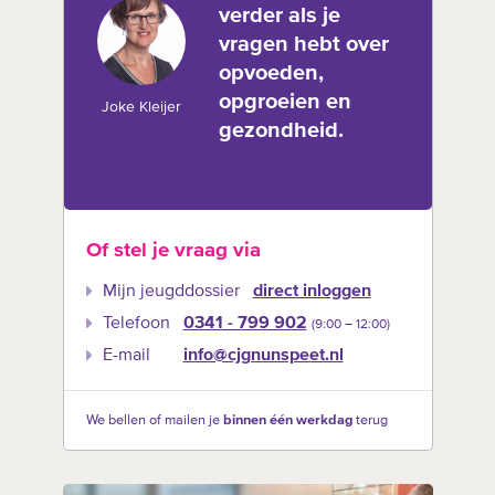
verder als je
vragen hebt over
opvoeden,
opgroeien en
Joke Kleijer
gezondheid.
Of stel je vraag via
Mijn jeugddossier
direct inloggen
Telefoon
0341 - 799 902
(9:00 –‍ 12:00)
E-mail
info@cjgnunspeet.nl
We bellen of mailen je
binnen één werkdag
terug