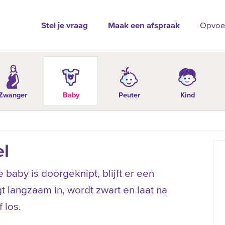
Stel je vraag
Maak een afspraak
Opvoe
Zwanger
Baby
Peuter
Kind
el
 baby is doorgeknipt, blijft er een
t langzaam in, wordt zwart en laat na
 los.