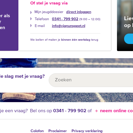
Of stel je vraag via
Mijn jeugddossier
direct inloggen
r als
Lie
Telefoon
0341 - 799 902
(9:00 –‍ 12:00)
r
op 
E-mail
info@cjgnunspeet.nl
ien
We bellen of mailen je
binnen één werkdag
terug
de slag met je vraag?
je een vraag?
Bel ons op
0341 - 799 902
of
neem online co
Colofon
Proclaimer
Privacy verklaring