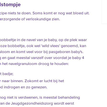
lstompje
cipe niets te doen. Soms komt er nog wat bloed uit.
verzorgende of verloskundige zien.
bobbeltje in de navel van je baby, op de plek waar
roze bobbeltje, ook wel 'wild vlees' genoemd, kan
anuloom en komt veel voor bij pasgeboren baby's.
 en gaat meestal vanzelf over voordat je baby 4
om het navelgranuloom droog te houden:
t badje;
naar binnen. Zokomt er lucht bij het
d indrogen en zo genezen.
nog niet is verdwenen, is meestal behandeling
 van de Jeugdgezondheidszorg wordt eerst