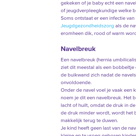
gekeken of je baby echt een navel
of jeugdverpleegkundige welke be
Soms ontstaat er een infectie va
Jeugdgezondheidszorg
als de nav
eromheen dik, rood of warm word
Navelbreuk
Een navelbreuk (hernia umbilicalis
ziet dit meestal als een bobbeltj
de buikwand zich nadat de navelst
onvoldoende.
Onder de navel voel je vaak een k
noem je dit een navelbreuk. Het b
lacht of huilt, omdat de druk in d
de druk minder wordt, wordt het b
makkelijk terug te duwen.
Je kind heeft geen last van de nav
kleine en te vroeg geboren kindere