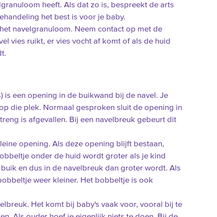
granuloom heeft. Als dat zo is, bespreekt de arts
handeling het best is voor je baby.
n het navelgranuloom. Neem contact op met de
el vies ruikt, er vies vocht af komt of als de huid
t.
) is een opening in de buikwand bij de navel. Je
e op die plek. Normaal gesproken sluit de opening in
reng is afgevallen. Bij een navelbreuk gebeurt dit
leine opening. Als deze opening blijft bestaan,
obbeltje onder de huid wordt groter als je kind
e buik en dus in de navelbreuk dan groter wordt. Als
obbeltje weer kleiner. Het bobbeltje is ook
elbreuk. Het komt bij baby's vaak voor, vooral bij te
n. Als ouder hoef je eigenlijk niets te doen. Bij de