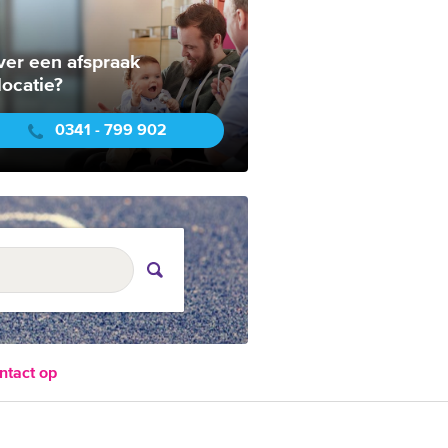
ver een afspraak
locatie?
0341 - 799 902
ntact op