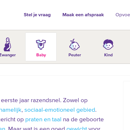
Stel je vraag
Maak een afspraak
Opvoe
Zwanger
Baby
Peuter
Kind
 eerste jaar razendsnel. Zowel op
chamelijk
,
sociaal-emotioneel gebied
.
gericht op
praten en taal
na de geboorte
en
. Maar wat is een goed
gewicht
voor