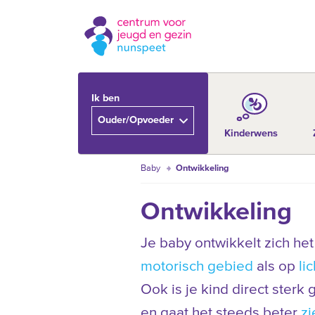
Ik ben
Ouder/Opvoeder
Kinderwens
Baby
Ontwikkeling
Ontwikkeling
Je baby ontwikkelt zich het
motorisch gebied
als op
li
Ook is je kind direct sterk 
en gaat het steeds beter
zi