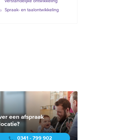
verstandelijke ontwikkeling
Spraak- en taalontwikkeling
ver een afspraak
locatie?
0341 - 799 902