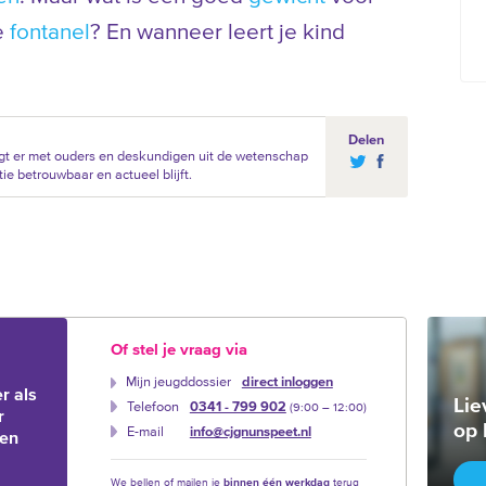
e
fontanel
? En wanneer leert je kind
Delen
gt er met ouders en deskundigen uit de wetenschap
ie betrouwbaar en actueel blijft.
Of stel je vraag via
Mijn jeugddossier
direct inloggen
r als
Lie
Telefoon
0341 - 799 902
(9:00 –‍ 12:00)
r
op 
E-mail
info@cjgnunspeet.nl
ien
We bellen of mailen je
binnen één werkdag
terug