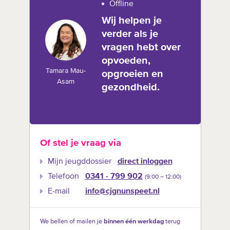
Offline
Wij helpen je
verder als je
vragen hebt over
opvoeden,
Tamara Mau-
opgroeien en
Asam
gezondheid.
Of stel je vraag via
Mijn jeugddossier
direct inloggen
Telefoon
0341 - 799 902
(9:00 –‍ 12:00)
E-mail
info@cjgnunspeet.nl
We bellen of mailen je
binnen één werkdag
terug